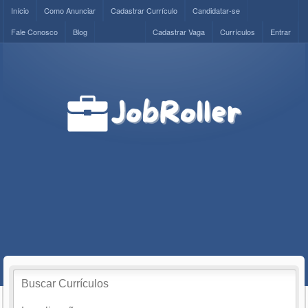
Início
Como Anunciar
Cadastrar Currículo
Candidatar-se
Fale Conosco
Blog
Cadastrar Vaga
Currículos
Entrar