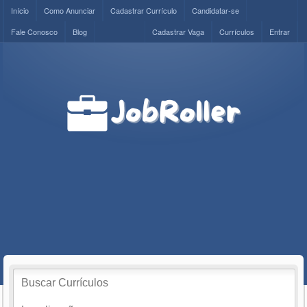
Início
Como Anunciar
Cadastrar Currículo
Candidatar-se
Fale Conosco
Blog
Cadastrar Vaga
Currículos
Entrar