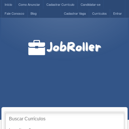
Início
Como Anunciar
Cadastrar Currículo
Candidatar-se
Fale Conosco
Blog
Cadastrar Vaga
Currículos
Entrar