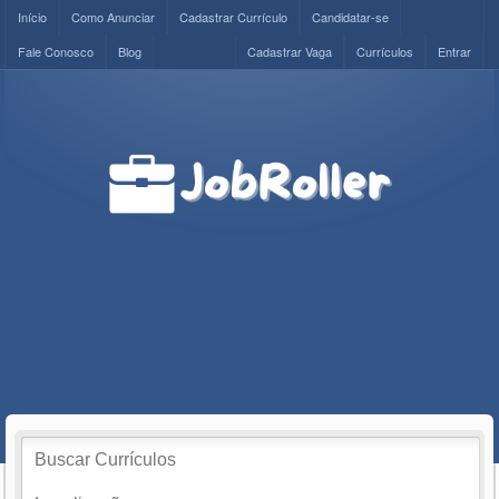
Início
Como Anunciar
Cadastrar Currículo
Candidatar-se
Fale Conosco
Blog
Cadastrar Vaga
Currículos
Entrar