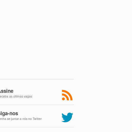
ssine
eceba as últimas vagas
iga-nos
enha se juntar a nós no Twitter