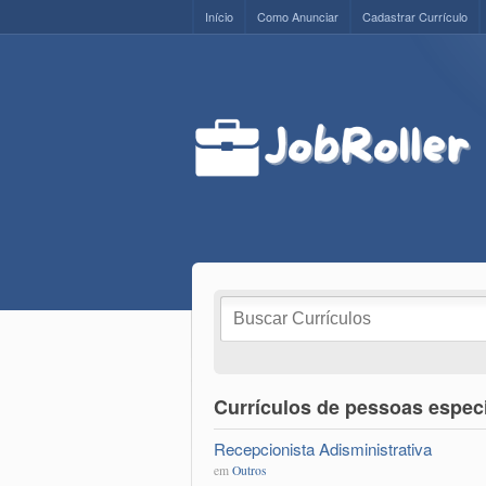
Início
Como Anunciar
Cadastrar Currículo
Currículos de pessoas especi
Recepcionista Adisministrativa
em
Outros