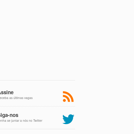
ssine
eceba as últimas vagas
iga-nos
enha se juntar a nós no Twitter