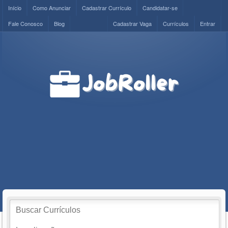
Início
Como Anunciar
Cadastrar Currículo
Candidatar-se
Fale Conosco
Blog
Cadastrar Vaga
Currículos
Entrar