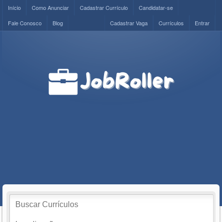
Início
Como Anunciar
Cadastrar Currículo
Candidatar-se
Fale Conosco
Blog
Cadastrar Vaga
Currículos
Entrar