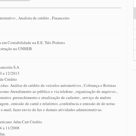
istrativo , Analista de crédito , Financeiro
 em Contabilidade na E.E. Três Poderes
stração na UNISEB
anceira S.A
0 a 12/2013
 de Crédito
idas: Análise de crédito de veículos automotivos , Cobrança e Rotinas
como Atendimento ao público e via telefone , organização de arquivos ,
entos ,preenchimento e atualização de cadastro , serviço de malote
agem , emissão de carnê e relatórios ,conferência e emissão de de notas
r e-mail, fazer envio de fax e demais atividades administrativas.
ericano Adm Cart Credito
4 a 11/2008
Adm.