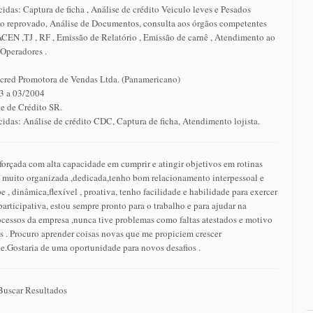
idas: Captura de ficha , Análise de crédito Veiculo leves e Pesados
ito reprovado, Análise de Documentos, consulta aos órgãos competentes
ACEN ,TJ , RF , Emissão de Relatório , Emissão de carnê , Atendimento ao
e Operadores .
cred Promotora de Vendas Ltda. (Panamericano)
3 a 03/2004
e de Crédito SR.
idas: Análise de crédito CDC, Captura de ficha, Atendimento lojista.
orçada com alta capacidade em cumprir e atingir objetivos em rotinas
, muito organizada ,dedicada,tenho bom relacionamento interpessoal e
e , dinâmica,flexível , proativa, tenho facilidade e habilidade para exercer
articipativa, estou sempre pronto para o trabalho e para ajudar na
ocessos da empresa ,nunca tive problemas como faltas atestados e motivo
s . Procuro aprender coisas novas que me propiciem crescer
e.Gostaria de uma oportunidade para novos desafios .
 Buscar Resultados