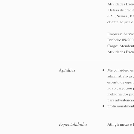
Atividades Exerc
,Defesa de créd
SPC , Serasa , B
cliente ,lojista 
Empresa: Active
Período: 09/200
Cargo: Atendent
Atividades Exerc
Aptidões
Me considero esf
administrativas 
espírito de equip
novo cargo,sou p
melhoria dos pr
para advertência
profissionalment
Especialidades
Atingir metas e