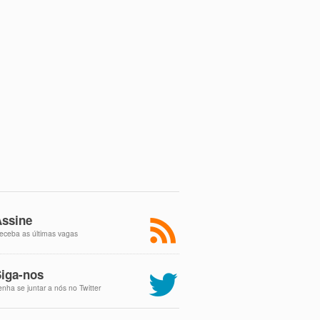
ssine
eceba as últimas vagas
iga-nos
enha se juntar a nós no Twitter