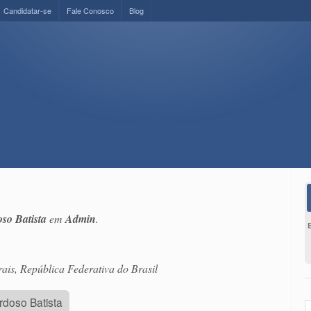
Candidatar-se
Fale Conosco
Blog
so Batista
em
Admin
.
ais, República Federativa do Brasil
doso Batista