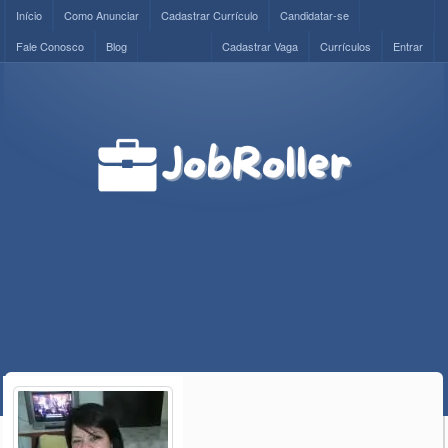
Início
Como Anunciar
Cadastrar Currículo
Candidatar-se
Fale Conosco
Blog
Cadastrar Vaga
Currículos
Entrar