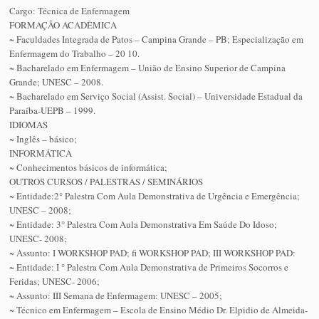
Cargo: Técnica de Enfermagem
FORMAÇÃO ACADÊMICA
~ Faculdades Integrada de Patos – Campina Grande – PB; Especialização em
Enfermagem do Trabalho – 20 10.
~ Bacharelado em Enfermagem – União de Ensino Superior de Campina
Grande; UNESC – 2008.
~ Bacharelado em Serviço Social (Assist. Social) – Universidade Estadual da
Paraíba-UEPB – 1999.
IDIOMAS
~ Inglês – básico;
INFORMÁTICA
~ Conhecimentos básicos de informática;
OUTROS CURSOS / PALESTRAS / SEMINÁRIOS
~ Entidade:2° Palestra Com Aula Demonstrativa de Urgência e Emergência;
UNESC – 2008;
~ Entidade: 3° Palestra Com Aula Demonstrativa Em Saúde Do Idoso;
UNESC- 2008;
~ Assunto: I WORKSHOP PAD; fi WORKSHOP PAD; III WORKSHOP PAD:
~ Entidade: I ° Palestra Com Aula Demonstrativa de Primeiros Socorros e
Feridas; UNESC- 2006;
~ Assunto: III Semana de Enfermagem: UNESC – 2005;
~ Técnico em Enfermagem – Escola de Ensino Médio Dr. Elpidio de Almeida-