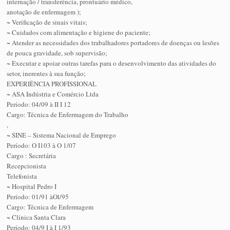
internação / transferência, prontuário médico,
anotação de enfermagem );
~ Verificação de sinais vitais;
~ Cuidados com alimentação e higiene do paciente;
~ Atender as necessidades dos trabalhadores portadores de doenças ou lesões
de pouca gravidade, sob supervisão;
~ Executar e apoiar outras tarefas para o desenvolvimento das atividades do
setor, inerentes à sua função;
EXPERIÊNCIA PROFISSIONAL
~ ASA Indústria e Comércio Ltda
Período: 04/09 à II I 12
Cargo: Técnica de Enfermagem do Trabalho
,
~ SINE – Sistema Nacional de Emprego
Período: O I103 à O 1/07
Cargo : Secretária
Recepcionista
Telefonista
~ Hospital Pedro I
Período: 01/91 àOl/95
Cargo: Técnica de Enfermagem
~ Clínica Santa Clara
Período: 04/9 I à I 1/93