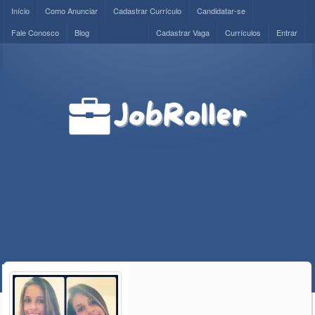
Início
Como Anunciar
Cadastrar Currículo
Candidatar-se
Fale Conosco
Blog
Cadastrar Vaga
Currículos
Entrar