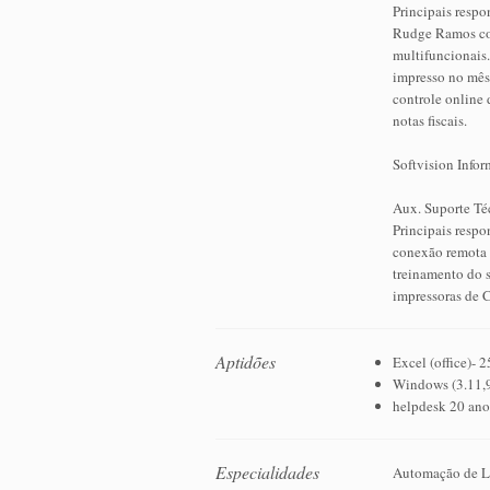
Principais respo
Rudge Ramos com
multifuncionais
impresso no mês,
controle online 
notas fiscais.
Softvision Infor
Aux. Suporte Té
Principais respo
conexão remota 
treinamento do s
impressoras de 
Aptidões
Excel (office)- 
Windows (3.11
helpdesk 20 ano
Especialidades
Automação de Lo