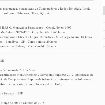
 manutenção e instalação de Computadores e Redes, Helpdesk (local,
to) softwares: Windows, Office, SQL, etc…
E.E.P.S.G. Monsenhor Passalacqua – Concluído em 1995
 Mecânico – SENAI/SP – Carga horária: 2565 horas
a (Windows e Oficce) – Logus Informática – SP – Carga horária: 84 horas
n – Bata Byte – SP – Carga horária: 20 horas
nline site Undemy – Carga horária: 30 min
 ME
 – Setembro de 2017 a Atual
onsabilidades: Manutenção em 2 Servidores Windows 2012, Automação de
ão de Computadores, Suporte de informática, treinamento de Software a
ntrole de impressão de notas fiscais (SAT e Danfe)
sa Serviços – EPP
– Março de 2011 a Outubro de 2015