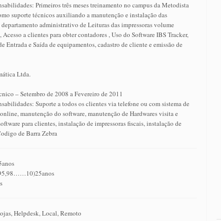
nsabilidades: Primeiros três meses treinamento no campus da Metodista
o suporte técnicos auxiliando a manutenção e instalação das
. departamento administrativo de Leituras das impressoras volume
 Acesso a clientes para obter contadores , Uso do Software IBS Tracker,
de Entrada e Saída de equipamentos, cadastro de cliente e emissão de
mática Ltda.
cnico – Setembro de 2008 a Fevereiro de 2011
nsabilidades: Suporte a todos os clientes via telefone ou com sistema de
online, manutenção do software, manutenção de Hardwares visita e
oftware para clientes, instalação de impressoras fiscais, instalação de
Codigo de Barra Zebra
25anos
,95,98……10)25anos
s
jas, Helpdesk, Local, Remoto