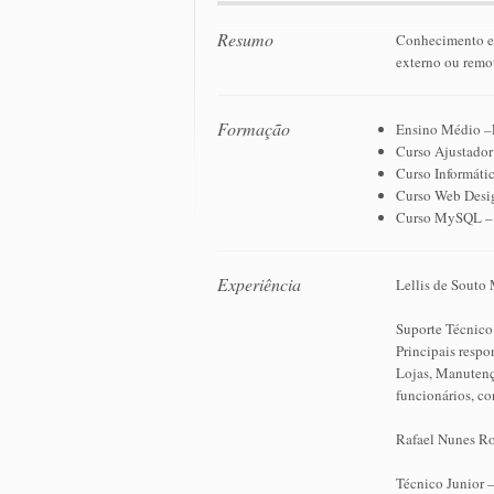
Resumo
Conhecimento em
externo ou remo
Formação
Ensino Médio –
Curso Ajustador
Curso Informátic
Curso Web Desig
Curso MySQL – o
Experiência
Lellis de Souto
Suporte Técnico
Principais resp
Lojas, Manutenç
funcionários, co
Rafael Nunes Ro
Técnico Junior 