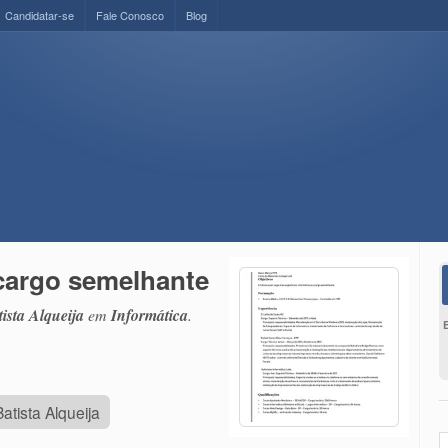
Candidatar-se
Fale Conosco
Blog
cargo semelhante
ista Alqueija
em
Informática
.
tista Alqueija