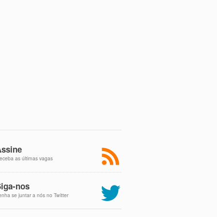
ssine
eceba as últimas vagas
iga-nos
enha se juntar a nós no Twitter