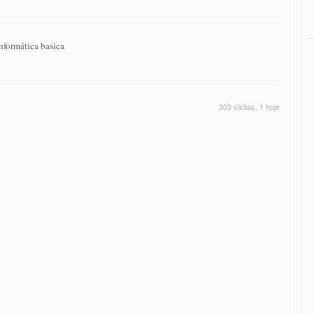
informática basica
303 visitas, 1 hoje