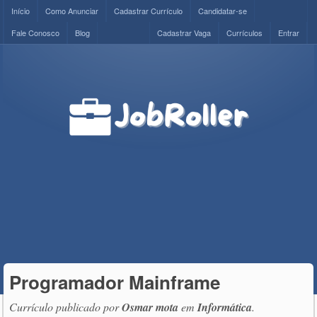
Início
Como Anunciar
Cadastrar Currículo
Candidatar-se
Fale Conosco
Blog
Cadastrar Vaga
Currículos
Entrar
Programador Mainframe
Currículo publicado por
Osmar mota
em
Informática
.