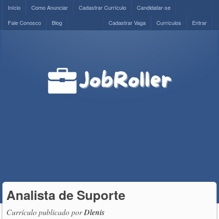
Início
Como Anunciar
Cadastrar Currículo
Candidatar-se
Fale Conosco
Blog
Cadastrar Vaga
Currículos
Entrar
Analista de Suporte
Currículo publicado por
Dlenis