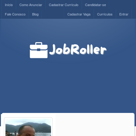
Início
Como Anunciar
Cadastrar Currículo
Candidatar-se
Fale Conosco
Blog
Cadastrar Vaga
Currículos
Entrar