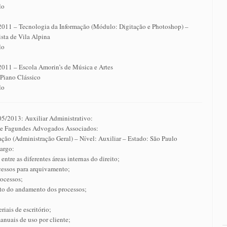
lo
2011 – Tecnologia da Informação (Módulo: Digitação e Photoshop) –
sta de Vila Alpina
lo
2011 – Escola Amorin’s de Música e Artes
 Piano Clássico
lo
05/2013: Auxiliar Administrativo:
 e Fagundes Advogados Associados:
ção (Administração Geral) – Nível: Auxiliar – Estado: São Paulo
cargo:
ntre as diferentes áreas internas do direito;
cessos para arquivamento;
ocessos;
 do andamento dos processos;
riais de escritório;
nuais de uso por cliente;