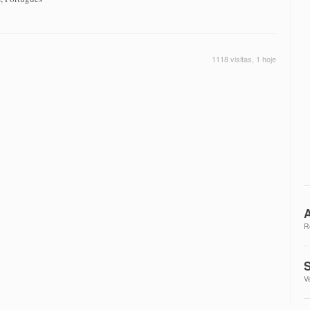
1118 visitas, 1 hoje
A
R
S
V