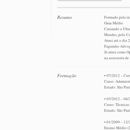
Resumo
Formado pela ins
Grau Médio
Cursando o Ulti
Mendes, pelo Ce
Atuei até o dia
Fagundes Advog
Já atuei como O
na assessoria d
Formação
• 07/2012 – Cur
Curso: Administ
Estado: São Pau
• 03/2012 – 04/
Curso: Técnicas
Estado: São Pau
• 01/2009 – 12/
Ensino Médio (2