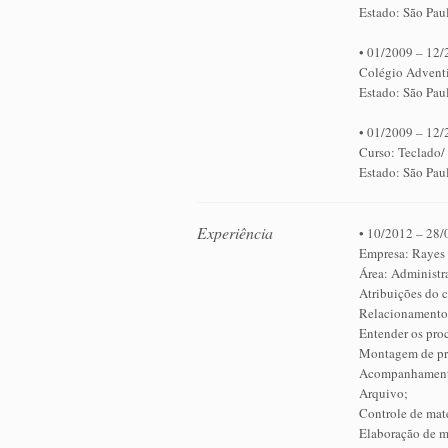
Estado: São Pau
• 01/2009 – 12/
Colégio Adventi
Estado: São Pau
• 01/2009 – 12/
Curso: Teclado/
Estado: São Pau
Experiência
• 10/2012 – 28/
Empresa: Rayes
Área: Administra
Atribuições do 
Relacionamento e
Entender os pro
Montagem de pr
Acompanhamento
Arquivo;
Controle de mate
Elaboração de ma