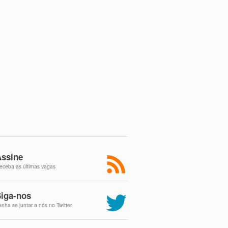
ssine
eceba as últimas vagas
iga-nos
enha se juntar a nós no Twitter