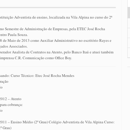
tituição Adventista de ensino, localizada na Vila Alpina no curso do 2ª
mo Semestre de Administração de Empresas, pela ETEC José Rocha
ntro Paula Souza.
 28 de Maio de 2013 como Auxiliar Administrativo no escritório Rayes e
ados Associados.
perador Analista de Contratos na Atento, pelo Banco Itaú e atuei também
e imprensa C.R. Comunicação como Office Boy.
sando: Curso Técnico: Etec José Rocha Mendes
ração
lo
2012 – Atento
 para cobrança:
lo
2011 – Ensino Médio (2º Grau) Colégio Adventista de Vila Alpina Curso:
º Grau)