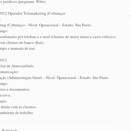
s jurídicos (programa: Wibs).
2012 Operador Telemarketing (Cobrança):
:
ting (Cobrança) – Nível: Operacional – Estado: São Paulo
cargo:
endimento por telefone e e-mail (clientes de maior atraso e casos críticos);
 com clientes do banco (Itaú);
ipts e manuais de uso.
/2012
iliar de Almoxarifado:
omunicação:
ação (Administração Geral) – Nível: Operacional – Estado: São Paulo
cargo:
utos e documentos;
acervo;
oque;
direto com os clientes;
ambiente de trabalho.
, Português