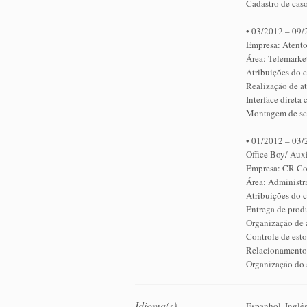
Cadastro de caso
• 03/2012 – 09/
Empresa: Atento
Área: Telemarke
Atribuições do 
Realização de at
Interface direta
Montagem de scr
• 01/2012 – 03
Office Boy/ Aux
Empresa: CR C
Área: Administr
Atribuições do 
Entrega de prod
Organização de 
Controle de est
Relacionamento 
Organização do 
Idioma(s)
Espanhol, Inglês