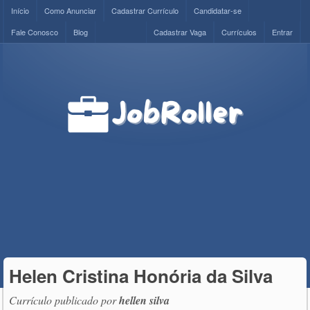
Início
Como Anunciar
Cadastrar Currículo
Candidatar-se
Fale Conosco
Blog
Cadastrar Vaga
Currículos
Entrar
Helen Cristina Honória da Silva
Currículo publicado por
hellen silva