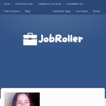
Início
Como Anunciar
Cadastrar Currículo
Candidatar-se
Fale Conosco
Blog
Cadastrar Vaga
Currículos
Entrar