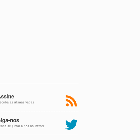
ssine
eceba as últimas vagas
iga-nos
enha se juntar a nós no Twitter