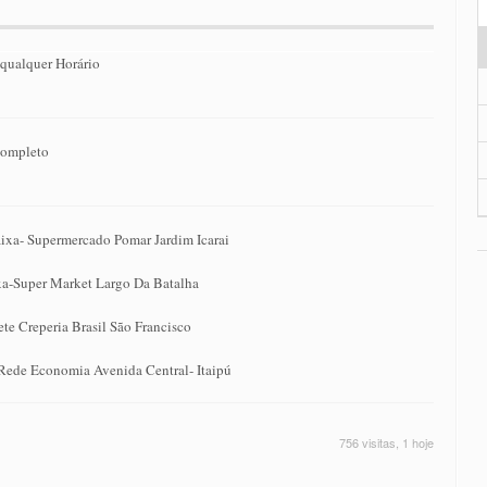
 qualquer Horário
Completo
ixa- Supermercado Pomar Jardim Icarai
a-Super Market Largo Da Batalha
te Creperia Brasil São Francisco
-Rede Economia Avenida Central- Itaipú
756 visitas, 1 hoje