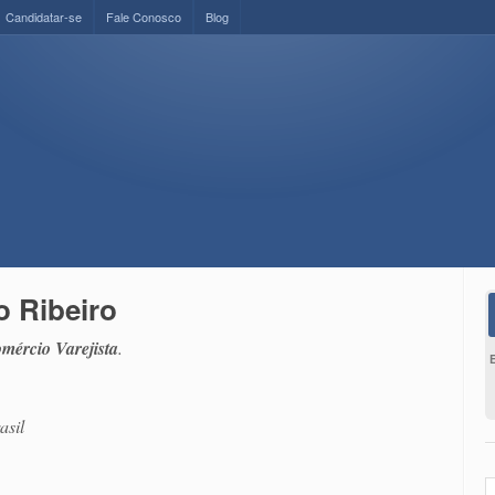
Candidatar-se
Fale Conosco
Blog
o Ribeiro
mércio Varejista
.
asil