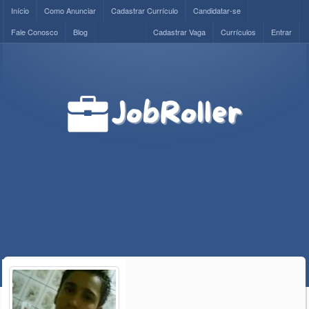
Início
Como Anunciar
Cadastrar Currículo
Candidatar-se
Fale Conosco
Blog
Cadastrar Vaga
Currículos
Entrar