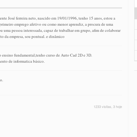
te José ferreira neto, nascido em 19/01/1996, tenho 15 anos, estou a
primeiro emprego afetivo ou como menor aprendiz, a procura de uma
u uma pessoa interessada, capaz de trabalhar em grupo, afim de colaborar
to da empresa, sou pontual. e dinâmico
o ensino fundamental,tenho curso de Auto Cad 2D e 3D.
nto de informatica básico.
o.
1233 visitas, 3 hoje