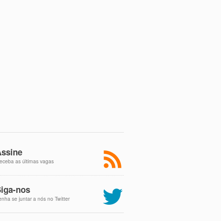
ssine
eceba as últimas vagas
iga-nos
enha se juntar a nós no Twitter