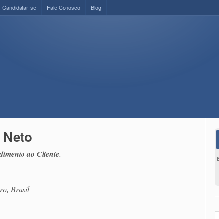
Candidatar-se
Fale Conosco
Blog
a Neto
dimento ao Cliente
.
ro, Brasil